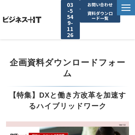
03
お問い合わせ
-5
資料ダウンロ
54
ード一覧
9-
11
26
BITの強み
企画資料ダウンロードフォー
セミナー集客がしたい
ム
リード収集がしたい
【特集】DXと働き方改革を加速す
アンケート調査がしたい
るハイブリッドワーク
媒体資料ダウンロード
企画資料ダウンロード