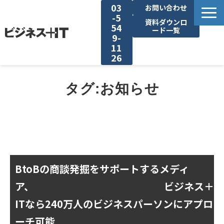
03
お問い合わせ
-5
資料ダウンロ
54
ード一覧
9-
11
26
BITの強み
タグ:お知らせ
セミナー集客がしたい
リード収集がしたい
アンケート調査がしたい
BtoBの商談発掘をサポートするメディ
ア、
ビジネス＋
媒体資料ダウンロード
ITなら240万人のビジネスパーソンにアプロ
ーチ可能
企画資料ダウンロード