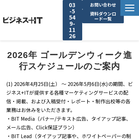
03
お問い合わせ
-5
資料ダウンロ
54
ード一覧
9-
11
26
BITの強み
2026年 ゴールデンウィーク進
行スケジュールのご案内
セミナー集客がしたい
(1) 2026年4月25日(土） ～ 2026年5月6日(水)の期間、ビ
リード収集がしたい
ジネス+ITが提供する各種マーケティングサービスの配
信・掲載、および入稿受付・レポート・制作出校等の各
アンケート調査がしたい
業務はお休みをいただきます。
・BIT Media（バナー/テキスト広告、タイアップ記事、
媒体資料ダウンロード
メール広告、Click保証プラン）
・BIT Lead（タイアップ記事や、ホワイトペーパーの制
企画資料ダウンロード