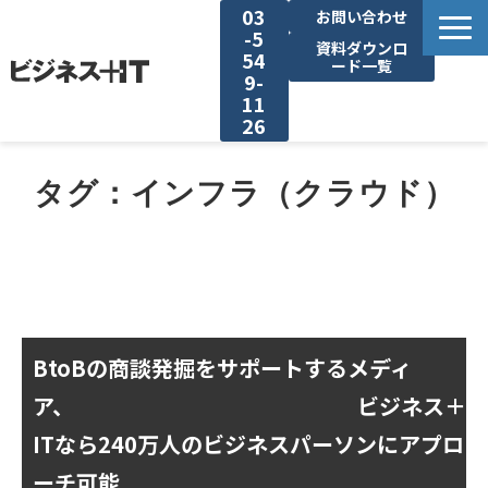
03
お問い合わせ
-5
資料ダウンロ
54
ード一覧
9-
11
26
BITの強み
タグ：インフラ（クラウド）
セミナー集客がしたい
リード収集がしたい
アンケート調査がしたい
BtoBの商談発掘をサポートするメディ
ア、
ビジネス＋
媒体資料ダウンロード
ITなら240万人のビジネスパーソンにアプロ
ーチ可能
企画資料ダウンロード