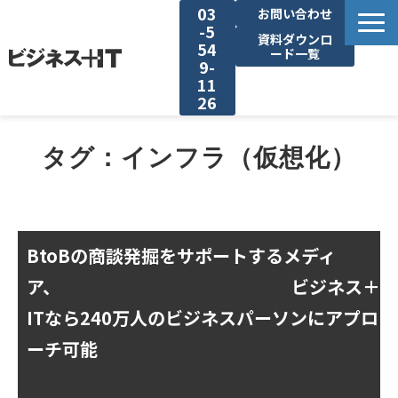
03
お問い合わせ
-5
資料ダウンロ
54
ード一覧
9-
11
26
BITの強み
タグ：インフラ（仮想化）
セミナー集客がしたい
リード収集がしたい
BtoBの商談発掘をサポートするメディ
ア、
ビジネス＋
アンケート調査がしたい
ITなら240万人のビジネスパーソンにアプロ
媒体資料ダウンロード
ーチ可能
企画資料ダウンロード