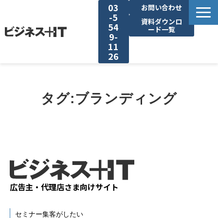
03
お問い合わせ
-5
資料ダウンロ
54
ード一覧
9-
11
26
BITの強み
タグ:ブランディング
セミナー集客がしたい
リード収集がしたい
アンケート調査がしたい
広告主・代理店さま向けサイト
媒体資料ダウンロード
セミナー集客がしたい
企画資料ダウンロード