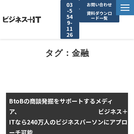
03
お問い合わせ
-5
資料ダウンロ
54
ード一覧
9-
11
26
BITの強み
タグ：金融
セミナー集客がしたい
リード収集がしたい
アンケート調査がしたい
BtoBの商談発掘をサポートするメディ
ア、
ビジネス＋
媒体資料ダウンロード
ITなら240万人のビジネスパーソンにアプロ
ーチ可能
企画資料ダウンロード