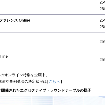
2
2
レンス Online
2
25
2
ine
2
0本のオンライン特集を企画中。
講演や事例講演の決定状況は[
こちら
]
谷で開催されたエグゼクティブ・ラウンドテーブルの様子