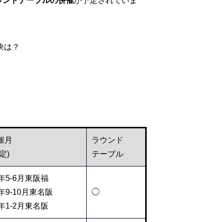
ウンドテーブルの併催
が予定されていま
訣は？
催月
ラウンド
定)
テーブル
5年5-6月東阪福
5年9-10月東名阪
◯
6年1-2月東名阪