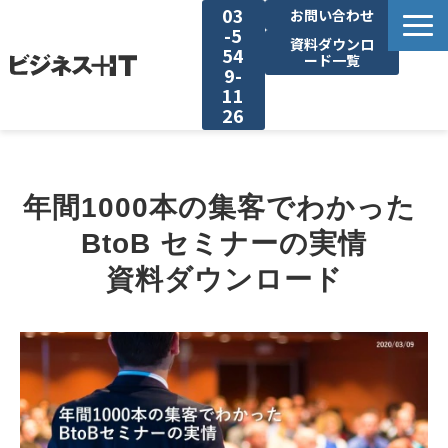
03
お問い合わせ
-5
資料ダウンロ
54
ード一覧
9-
11
26
BITの強み
年間1000本の集客でわかった 
セミナー集客がしたい
BtoB セミナーの実情
リード収集がしたい
資料ダウンロード
アンケート調査がしたい
媒体資料ダウンロード
企画資料ダウンロード