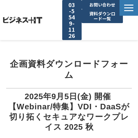
03
お問い合わせ
-5
資料ダウンロ
54
ード一覧
9-
11
26
BITの強み
企画資料ダウンロードフォー
セミナー集客がしたい
ム
リード収集がしたい
2025年9月5日(金) 開催 
アンケート調査がしたい
【Webinar/特集】VDI・DaaSが
切り拓くセキュアなワークプレ
媒体資料ダウンロード
イス 2025 秋
企画資料ダウンロード