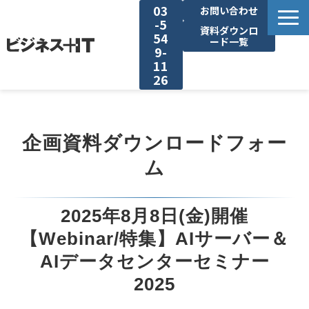
03
お問い合わせ
-5
資料ダウンロ
54
ード一覧
9-
11
26
BITの強み
企画資料ダウンロードフォー
セミナー集客がしたい
ム
リード収集がしたい
2025年8月8日(金)開催
アンケート調査がしたい
【Webinar/特集】AIサーバー＆
AIデータセンターセミナー
媒体資料ダウンロード
2025
企画資料ダウンロード