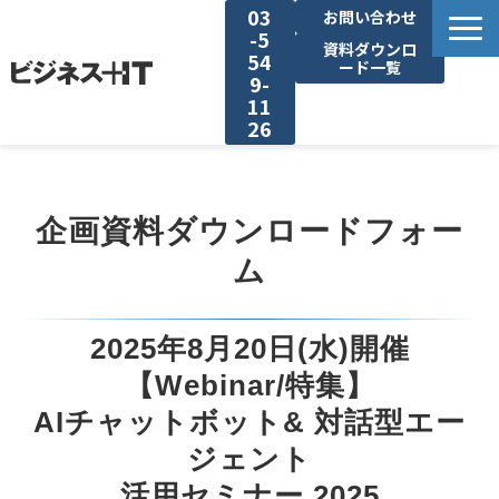
03
お問い合わせ
-5
資料ダウンロ
54
ード一覧
9-
11
26
BITの強み
企画資料ダウンロードフォー
セミナー集客がしたい
ム
リード収集がしたい
2025年8月20日(水)開催
アンケート調査がしたい
【Webinar/特集】
AIチャットボット& 対話型エー
媒体資料ダウンロード
ジェント
活用セミナー 2025
企画資料ダウンロード