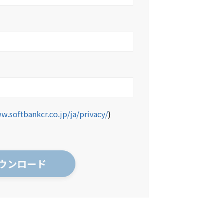
w.softbankcr.co.jp/ja/privacy/
)