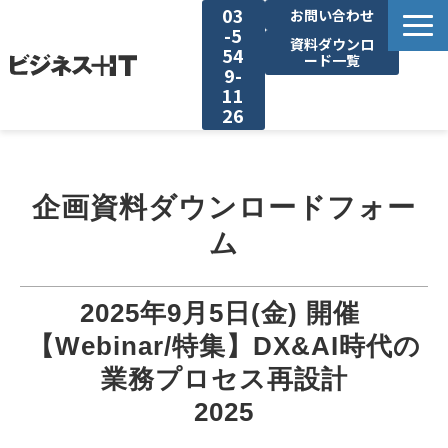
03
お問い合わせ
-5
資料ダウンロ
54
ード一覧
9-
11
26
BITの強み
企画資料ダウンロードフォー
セミナー集客がしたい
ム
リード収集がしたい
2025年9月5日(金) 開催 
アンケート調査がしたい
【Webinar/特集】DX&AI時代の
業務プロセス再設計
媒体資料ダウンロード
2025
企画資料ダウンロード