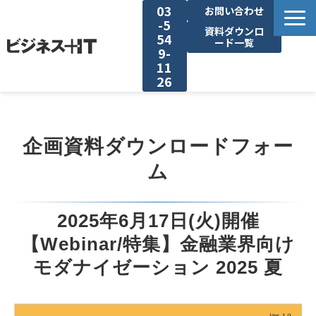
03
お問い合わせ
-5
資料ダウンロ
54
ード一覧
9-
11
26
BITの強み
企画資料ダウンロードフォー
セミナー集客がしたい
ム
リード収集がしたい
2025年6月17日(火)開催
アンケート調査がしたい
【Webinar/特集】金融業界向け
モダナイゼーション 2025 夏
媒体資料ダウンロード
企画資料ダウンロード