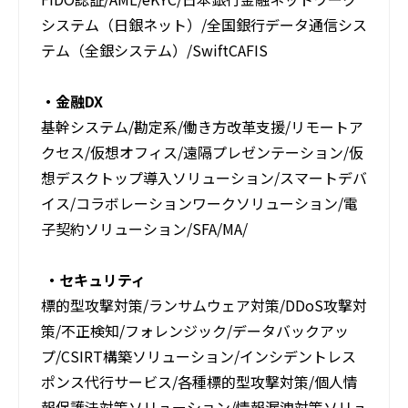
システム​（日銀ネット）/​全国銀行データ通信シス
テム​（全銀システム）/SwiftCAFIS
・金融DX​
基幹システム/勘定系/働き方改革支援/リモートア
クセス/仮想オフィス/遠隔プレゼンテーション/仮
想デスクトップ導入ソリューション/スマートデバ
イス/コラボレーションワークソリューション/電
子契約ソリューション/SFA/MA/
・セキュリティ
標的型攻撃対策/ランサムウェア対策/DDoS攻​撃対
策/不正検知/フォレンジック/データバッ​クアッ
プ/CSIRT構築ソリューション/インシデ​ントレス
ポンス代行サービス/各種標的型攻撃対​策/個人情
報保護法対策ソリューション/情報漏​洩対策ソリュ