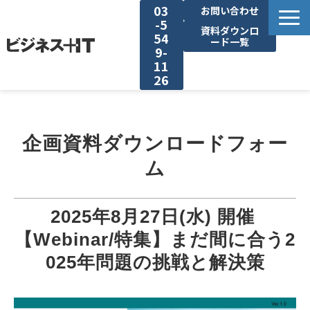
03
お問い合わせ
-5
資料ダウンロ
54
ード一覧
9-
11
26
BITの強み
企画資料ダウンロードフォー
セミナー集客がしたい
ム
リード収集がしたい
2025年8月27日(水) 開催 
アンケート調査がしたい
【Webinar/特集】まだ間に合う2
025年問題の挑戦と解決策
媒体資料ダウンロード
企画資料ダウンロード