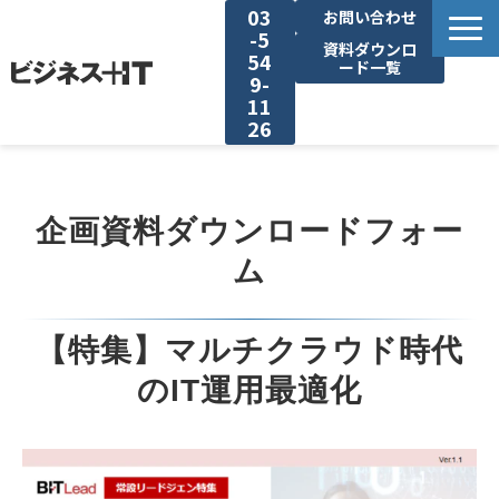
03
お問い合わせ
-5
資料ダウンロ
54
ード一覧
9-
11
26
BITの強み
企画資料ダウンロードフォー
セミナー集客がしたい
ム
リード収集がしたい
【特集】マルチクラウド時代
アンケート調査がしたい
のIT運用最適化
媒体資料ダウンロード
企画資料ダウンロード