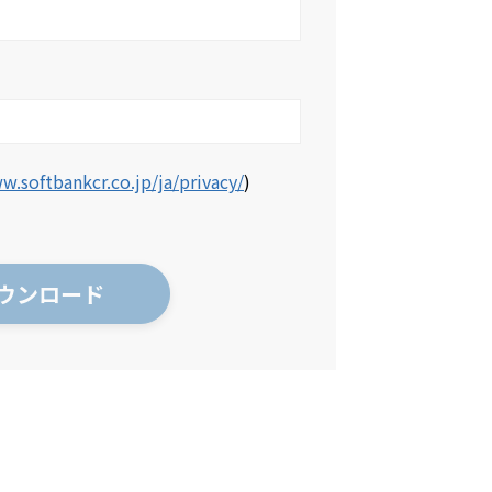
w.softbankcr.co.jp/ja/privacy/
)