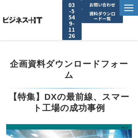
03
お問い合わせ
-5
資料ダウンロ
54
ード一覧
9-
11
26
BITの強み
企画資料ダウンロードフォー
セミナー集客がしたい
ム
リード収集がしたい
【特集】DXの最前線、スマー
アンケート調査がしたい
ト工場の成功事例
媒体資料ダウンロード
企画資料ダウンロード