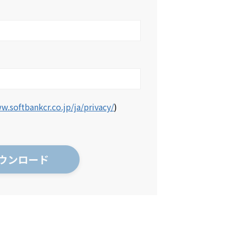
w.softbankcr.co.jp/ja/privacy/
)