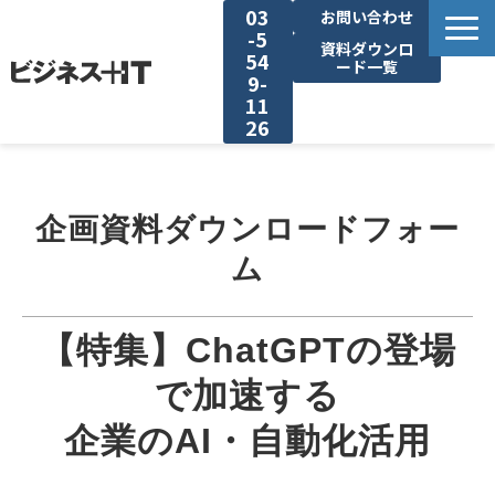
03
お問い合わせ
-5
資料ダウンロ
54
ード一覧
9-
11
26
BITの強み
企画資料ダウンロードフォー
セミナー集客がしたい
ム
リード収集がしたい
【特集】ChatGPTの登場
アンケート調査がしたい
で加速する
媒体資料ダウンロード
企業のAI・自動化活用
企画資料ダウンロード