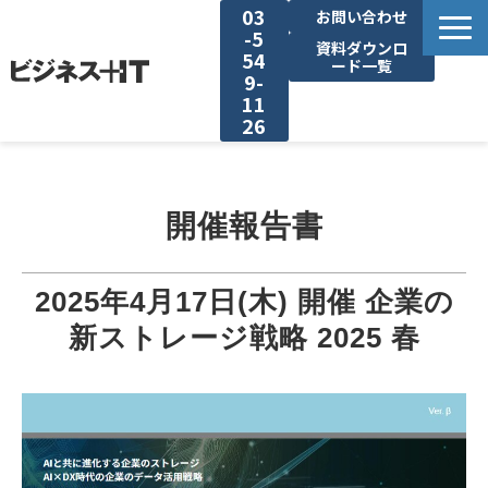
03
お問い合わせ
-5
資料ダウンロ
54
ード一覧
9-
11
26
BITの強み
開催報告書
セミナー集客がしたい
リード収集がしたい
2025年4月17日(木) 開催 企業の
新ストレージ戦略 2025 春
アンケート調査がしたい
媒体資料ダウンロード
企画資料ダウンロード