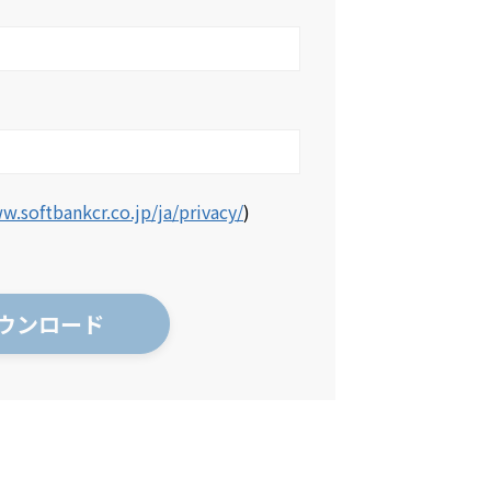
w.softbankcr.co.jp/ja/privacy/
)