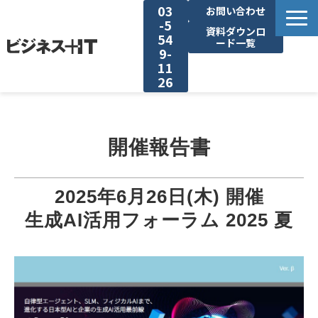
03
お問い合わせ
-5
資料ダウンロ
54
ード一覧
9-
11
26
BITの強み
開催報告書
セミナー集客がしたい
リード収集がしたい
2025年6月26日(木) 開催
生成AI活用フォーラム 2025 夏
アンケート調査がしたい
媒体資料ダウンロード
企画資料ダウンロード