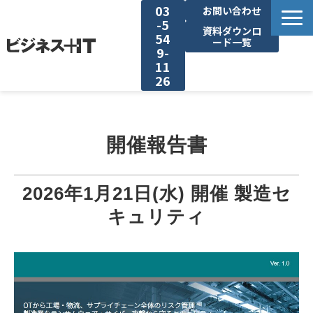
03
お問い合わせ
-5
資料ダウンロ
54
ード一覧
9-
11
26
BITの強み
開催報告書
セミナー集客がしたい
リード収集がしたい
2026年1月21日(水) 開催 製造セ
キュリティ
アンケート調査がしたい
媒体資料ダウンロード
企画資料ダウンロード