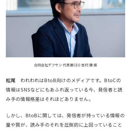
合同会社デフサン 代表兼CEO 吉村 康 様
松尾
われわれは
BtoB
向けのメディアです。
BtoC
の
情報は
SNS
などにもあふれ返っている今、発信者と読
み手の情報格差はそれほどありません。
しかし、BtoBに関しては、発信者が持っている情報の
量や質が、読み手のそれを圧倒的に上回っていること