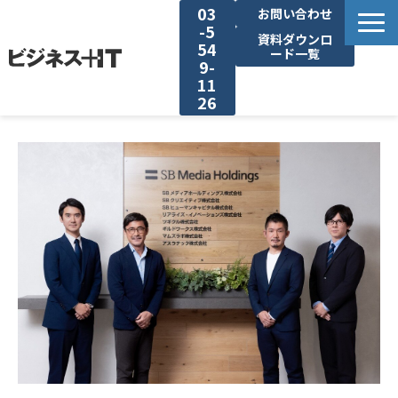
03
お問い合わせ
-5
資料ダウンロ
54
ード一覧
9-
11
26
BITの強み
セミナー集客がしたい
リード収集がしたい
アンケート調査がしたい
媒体資料ダウンロード
企画資料ダウンロード