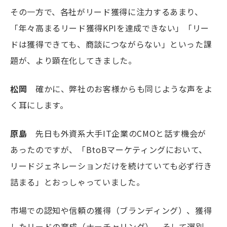
その一方で、各社がリード獲得に注力するあまり、
「年々高まるリード獲得
KPI
を達成できない」「リー
ドは獲得できても、商談につながらない」といった課
題が、より顕在化してきました。
松岡
確かに、弊社のお客様からも同じような声をよ
く耳にします。
原島
先日も外資系大手
IT
企業の
CMO
と話す機会が
あったのですが、「
BtoB
マーケティングにおいて、
リードジェネレーションだけを続けていても必ず行き
詰まる」とおっしゃっていました。
市場での認知や信頼の獲得（ブランディング）、獲得
したリードの育成（ナーチャリング）、そして選別