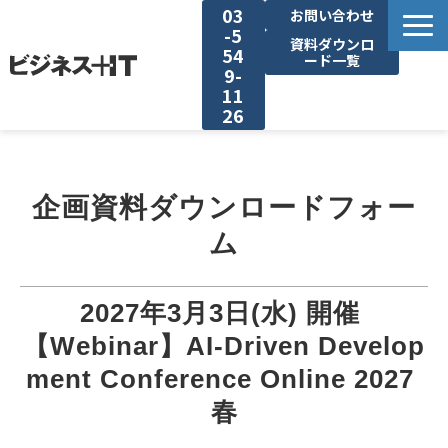
03
お問い合わせ
-5
資料ダウンロ
54
ード一覧
9-
11
26
BITの強み
企画資料ダウンロードフォー
セミナー集客がしたい
ム
リード収集がしたい
2027年3月3日(水) 開催 
アンケート調査がしたい
【Webinar】AI-Driven Develop
ment Conference Online 2027 
媒体資料ダウンロード
春
企画資料ダウンロード