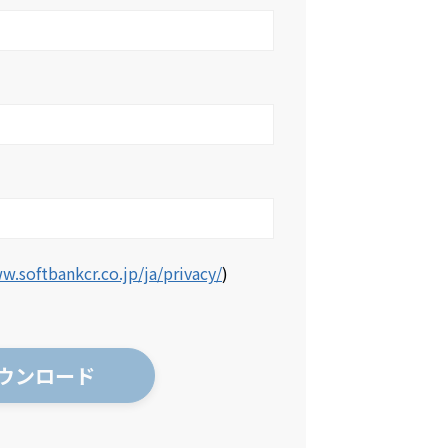
w.softbankcr.co.jp/ja/privacy/
)