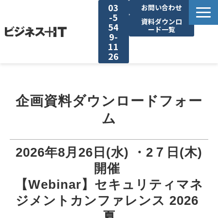
03
お問い合わせ
-5
資料ダウンロ
54
ード一覧
9-
11
26
BITの強み
企画資料ダウンロードフォー
セミナー集客がしたい
ム
リード収集がしたい
2026年8月26日(水) ・2７日(木)
アンケート調査がしたい
開催 
【Webinar】セキュリティマネ
媒体資料ダウンロード
ジメントカンファレンス 2026 
夏
企画資料ダウンロード