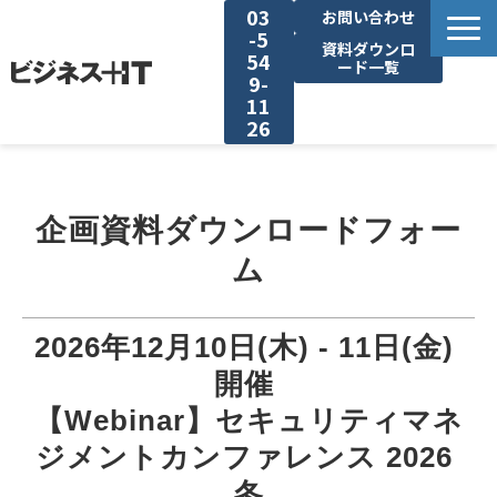
03
お問い合わせ
-5
資料ダウンロ
54
ード一覧
9-
11
26
BITの強み
企画資料ダウンロードフォー
セミナー集客がしたい
ム
リード収集がしたい
2026年12月10日(木) - 11日(金) 
アンケート調査がしたい
開催 
【Webinar】セキュリティマネ
媒体資料ダウンロード
ジメントカンファレンス 2026 
冬
企画資料ダウンロード