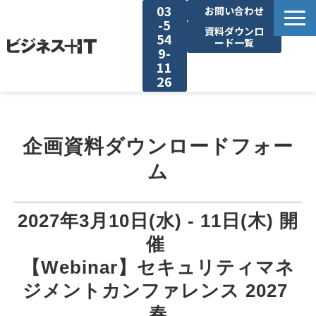
03
お問い合わせ
-5
資料ダウンロ
54
ード一覧
9-
11
26
BITの強み
企画資料ダウンロードフォー
セミナー集客がしたい
ム
リード収集がしたい
2027年3月10日(水) - 11日(木) 開
アンケート調査がしたい
催 
【Webinar】セキュリティマネ
媒体資料ダウンロード
ジメントカンファレンス 2027 
春
企画資料ダウンロード