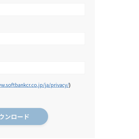
w.softbankcr.co.jp/ja/privacy/
)