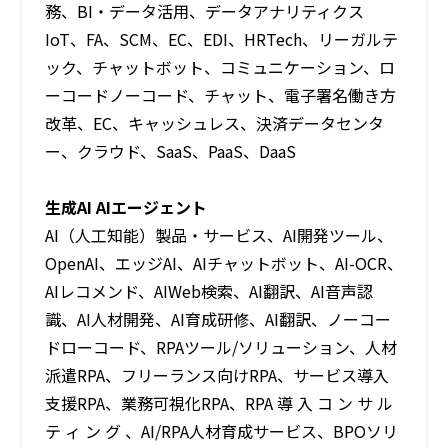
務、BI・データ活用、データアナリティクス
IoT、FA、SCM、EC、EDI、HRTech、リーガルテ
ック、チャットボット、コミュニケーション、ロ
ーコードノーコード、チャット、電子署名働き方
改革、EC、キャッシュレス、決済データセンタ
ー、クラウド、SaaS、PaaS、DaaS
生成AI AIエージェント
AI（人工知能）製品・サービス、AI開発ツール、
OpenAI、エッジAI、AIチャットボット、AI-OCR、
AIレコメンド、AIWeb検索、AI翻訳、AI音声認
識、AI人材開発、AI育成研修、AI翻訳、ノーコー
ドローコード、RPAツール/ソリューション、人材
派遣RPA、フリーランス向けRPA、サービス導入
支援RPA、業務可視化RPA、RPA 導 入 コ ン サ ル
テ ィ ン グ 、AI/RPA人材育成サービス、BPOソリ