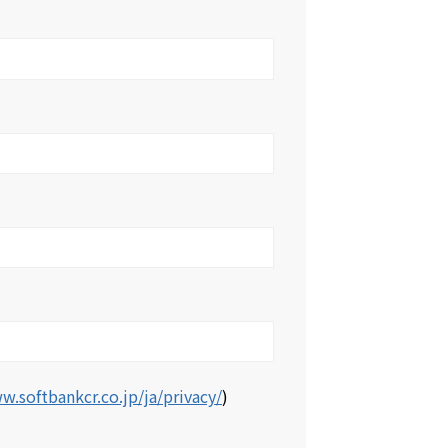
w.softbankcr.co.jp/ja/privacy/
)