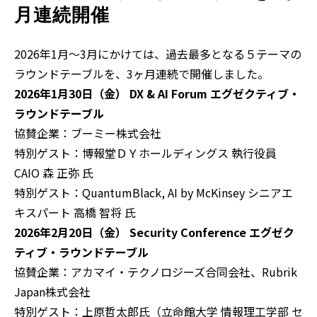
月連続開催
2026年1月～3月にかけては、過去最多となる５テーマの
ラウンドテーブルを、3ヶ月連続で開催しました。
2026
年
1
月
30
日（金）
DX & AI Forum
エグゼクティブ・
ラウンドテーブル
協賛企業：ブーミー株式会社
特別ゲスト：博報堂ＤＹホールディングス 執行役員
CAIO 森 正弥 氏
特別ゲスト：QuantumBlack, AI by McKinsey シニアエ
キスパート 高橋 智将 氏
2026
年
2
月
20
日（金）
Security Conference
エグゼク
ティブ・ラウンドテーブル
協賛企業：アカマイ・テクノロジーズ合同会社、
Rubrik
Japan
株式会社
特別ゲスト：
上原哲太郎氏（立命館大学 情報理工学部 セ