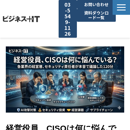
03
お問い合わせ
-5
資料ダウンロ
54
ード一覧
9-
11
26
BITの強み
セミナー集客がしたい
リード収集がしたい
アンケート調査がしたい
媒体資料ダウンロード
経営役員、CISOは何に悩んで
企画資料ダウンロード