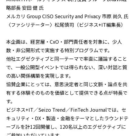
略部長 安田 健 氏
メルカリ Group CISO Security and Privacy 市原 尚久 氏
〈ファシリテーター〉松尾慎司（ビジネス+IT編集長）
本企画は、経営層・CxO・部門責任者を対象に、少人
数・非公開形式で実施する特別プログラムです。
他社エグゼクティブと同一テーマで率直に議論すること
で、一般公開型イベントでは得られない、深い対話と質
の高い関係構築を実現します。
協賛企業にとっては、意思決定者と同じ文脈・論点を共
有する体験そのものを価値として提供できる点が特長で
す。
ビジネス+IT／Seizo Trend／FinTech Journalでは、セ
キュリティ・DX・製造・金融をテーマとしたラウンドテ
ーブルを計12回開催し、120名以上のエグゼクティブに
ご参加いただいています。