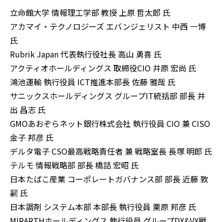
立命館大学 情報理工学部 教授 上原 哲太郎 氏
アカマイ・テクノロジーズ エバンジェリスト 中西 一博
氏
Rubrik Japan 代表執行役社長 高山 勇喜 氏
アクティオホールディングス 取締役CIO 井原 宏尚 氏
鴻池運輸 執行役員 ICT推進本部長 佐藤 雅哉 氏
サニックスホールディングス グループIT統括部 部長 井
出 昌志 氏
GMOあおぞらネット銀行株式会社 執行役員 CIO 兼 CISO
金子 邦彦 氏
デルタ電子 CSO最高戦略責任者 兼 戦略室長 長塚 明郎 氏
テルモ 情報戦略部 部長 橋詰 宏昭 氏
日本たばこ産業 コーポレートガバナンス部 部長 近藤 敦
嗣 氏
日本調剤 システム本部 本部長 執行役員 栗原 邦彦 氏
MIRARTHホールディングス 執行役員 グループDX&VX戦