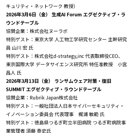
キュリティ・ネットワーク 教授）
2026
年
3
月6日（金） 生成AI
Forum
エグゼクティブ・ラ
ウンドテーブル
協賛企業：株式会社ヌーラボ
特別ゲスト：東京大学 人工物工学研究センター 主幹研究
員 山川 宏 氏
特別ゲスト：株式会社d-strategy,inc 代表取締役CEO、
東京国際大学 データサイエンス研究所 特任准教授 小宮
昌人 氏
2026
年
3
月
13
日（金） ランサムウェア対策・復旧
SUMMIT
エグゼクティブ・ラウンドテーブル
協賛企業：Rubrik Japan株式会社
特別ゲスト：一般社団法人日本サイバーセキュリティ・
イノベーション委員会 代表理事 梶浦 敏範 氏
特別ゲスト：徳島県つるぎ町立半田病院 つるぎ町病院事
業管理者 須藤 泰史氏